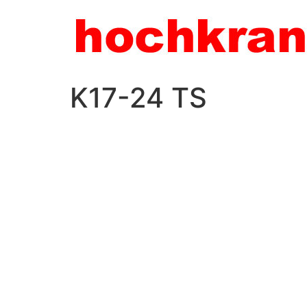
Zum
Inhalt
wechseln
K17-24 TS